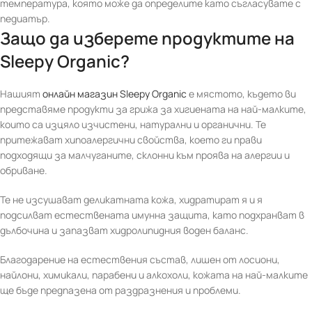
температура, която може да определите като съгласувате с
педиатър.
Защо да изберете продуктите на
Sleepy Organic?
Нашият
онлайн магазин Sleepy Organic
е мястото, където ви
представяме продукти за грижа за хигиената на най-малките,
които са изцяло изчистени, натурални и органични. Те
притежават хипоалергични свойства, което ги прави
подходящи за малчуганите, склонни към проява на алергии и
обриване.
Те не изсушават деликатната кожа, хидратират я и я
подсилват естествената имунна защита, като подхранват в
дълбочина и запазват хидролипидния воден баланс.
Благодарение на естествения състав, лишен от лосиони,
найлони, химикали, парабени и алкохоли, кожата на най-малките
ще бъде предпазена от раздразнения и проблеми.