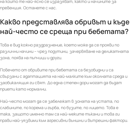
на които те най-ясно се изразяват, както и начините за
превенция. Останете с нас.
Какво представлява обривът и къде
най-често се среща при бебетата?
Това е вид кожно раздразнение, което може да се прояви по
различни начини – чрез подутини, зачервяване на деликатната
зона, поява на пъпчици и други.
Повечето от обривите при бебетата са безобидни и са
свързани с адаптацията на най-малките към околната среда и
заобикалящия ги свят. До една степен дори могат да бъдат
приети като нормални.
Най-често могат да се забележат в зоната на устата, по
слабините, по корема и гърба, по бузите, по лицето. Това е
така, защото именно там са най-меките тъкани и това ги
прави най-уязвими към агресивни външни и вътрешни фактори.