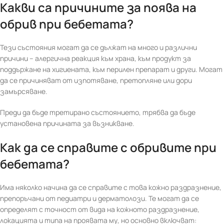
Какви са причините за поява на
обрив при бебетата?
Тези състояния могат да се дължат на много и различни
причини – алергична реакция към храна, към продукт за
поддържане на хигиената, към перилен препарат и други. Могат
да се причиняват от изпотяване, претопляне или дори
замърсяване.
Преди да бъде третирано състоянието, трябва да бъде
установена причината за възникване.
Как да се справите с обривите при
бебетата?
Има няколко начина да се справите с това кожно раздразнение,
препоръчани от педиатри и дерматолози. Те могат да се
определят с точност от вида на кожното раздразнение,
локацията и типа на проявата му, но основно включват: