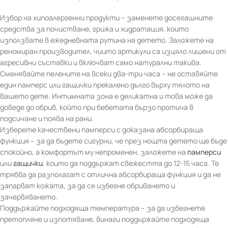
Избор на хипоалергенни продукти – заменете досегашните
средства за почистване, грижа и хидратация, които
използвате в ежедневната рутина на детето. Заложете на
реномиран производител, чиито артикули са изцяло лишени от
агресивни съставки и включват само натурални такива.
Сменявайте пелените на всеки два-три часа – не оставяйте
един памперс или гащички прекалено дълго върху тялото на
вашето дете. Интимната зона е деликатна и това може да
доведе до обрив, който при бебетата бързо протича в
подсичане и поява на рани.
Изберете качествени памперси с доказана абсорбираща
функция – за да бъдете сигурни, че през нощта детето ще бъде
спокойно, а комфортът му непроменен, заложете на
памперси
или
гащички
, които да поддържат свежестта до 12-15 часа. Те
трябва да разполагат с отлична абсорбираща функция и да не
запарват кожата, за да се избегне обриването и
зачервяването.
Поддържайте подходяща температура – за да избегнете
претопляне и изпотяване, винаги поддържайте подходяща