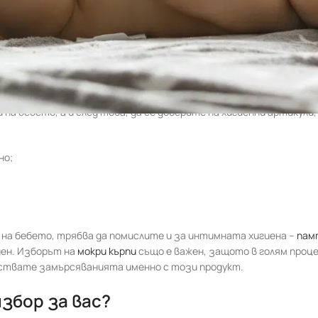
риентирате към използване на специални продукти за кожни про
 първоначалните 40 дни на бебето?
а бебето, а и след това, да се доверите на хигиенни артикули,
но;
 на бебето, трябва да помислите и за интимната хигиена –
пам
ден. Изборът на
мокри кърпи
също е важен, защото в голям проц
чиствате замърсяванията именно с този продукт.
избор за вас?