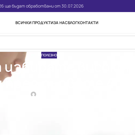
026 ще бъдат обработвани от 30.07.2026
ВСИЧКИ ПРОДУКТИ
ЗА НАС
БЛОГ
КОНТАКТИ
ПОЛЕЗНО
а избирате високо
 през първите 40 д
Публикувано от
dwbhcknn
Вкл. ноември 28, 2023
волизират началото и служат за адаптация на новия организъм 
сно раздразнима и в някои случаи много нетолерантна към агре
бъдат висококачествени и каква е кожната структура през този
та кожа през новородения период?