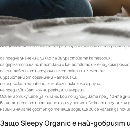
Освен това, през този деликатен и важен период, може да се о
натурални екстракти.
Какви продукти да използвате през
Специалистите съветват, през първоначалния период до 40 дни н
са предназначени изцяло за възрастовата категория;
са дерматологично тествани и качеството им е безкомпромис
са съставени от натурални екстракти и елементи;
изработени от органични материали;
не съдържат парабени, химикали, алкохоли и други;
не предизвикват кожни реакции и алергии.
Освен артикулите за къпане, които използвате през 40-те дни
вашето дете от протичане и да му носят свежест през целия 
навън и нямате достъп до течаща вода, ще ви се налага да по
Защо Sleepy Organic е най-добрият 