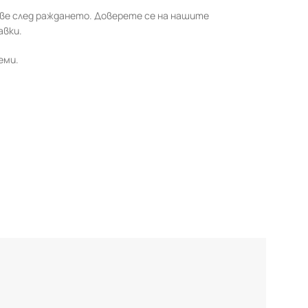
ве след раждането. Доверете се на нашите
авки.
еми.