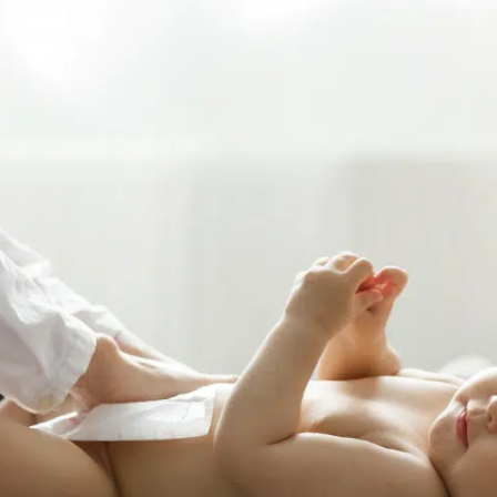
увствителна и нежна. Имунната защитна бариера на кожните кле
големи грижи, особено от първите часове до месец-два след раж
 зачерви и дори да се появят по-сериозни проблеми, като зачер
твена грижа?
кремове могат да повлияят на хидролипидния баланс, да доведа
 на най-малките.
, да се ориентирате към висококачествена хигиенна грижа, из
 дни.
тво и правилно съдържание, ще поддържате кожата здрава, овла
раздразнена?
нните средства, които сте използвали до момента. Много е ва