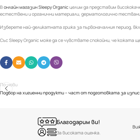
В
онлайн магазин Sleepy Organic
целим да представим висококаче
естествени и органични материали, дерматологично тествани 
Изберете най-деликатната грижа за първоначалния период, вкл
Със Sleepy Organic може да се чувствате спокойни, че кожата щ
По-нови
Подбор на хигиенни продукти – част от подготовката за изпис
Благодарим ви!
Ви
За високата оценка.