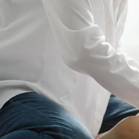
През първите седмици и месеци, кожата на бебето е особено ч
окаже проблем. Докато укрепне, е необходимо да се полагат по-
Кожната повърхност е лесно раздразнима, може да се провокира,
Защо тя има нужда от висококачес
Използването на неподходящи средства, като измивни гелове и 
разраняване и други. Могат да повлияят много неблагоприятно
Поради тази причина, всички дерматолози и педиатри съветват
новородените и най-малките, към които спадат бебетата до 40
По този начин, залагайки на артикули с безкомпромисно качес
Какво се прави, когато кожата вече е 
На първо място, трябва да преустановите употребата на хигие
ви даде правилни насоки за лечение.