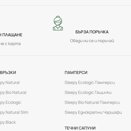
БЪРЗА ПОРЪЧКА
Н ПЛАЩАНЕ
Обади ни се и поръчай
е с карта
ЕВРЪЗКИ
ПАМПЕРСИ
py Natural
Sleepy Ecologic Памперси
py Bio Natural
Sleepy Ecologic Гащички
py Ecologic
Sleepy Bio Natural Памперси
py Natural Slim
Sleepy Еднократни Чаршафи
py Black
ТЕЧНИ САПУНИ