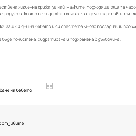
ствена хигиенна грижа за най-малките, подходяща още за часо
продукти, които не съдържат химикали и други агресивни съст
ючващ 40 дни на бебето и си спестете много последващи пробл
е бъде почистена, хидратирана и подхранена в дълбочина.
ване на бебето
ж отзивите