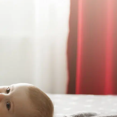
тки все още се изгражда, което може да се
дането.
вяване, подсичане, дерматит, алергии и други.
т до изсушаване, дразнене, подсичане,
цяло предназначена за грижите на
жнена и защитена.
жно да се посъветвате с педиатър, който да