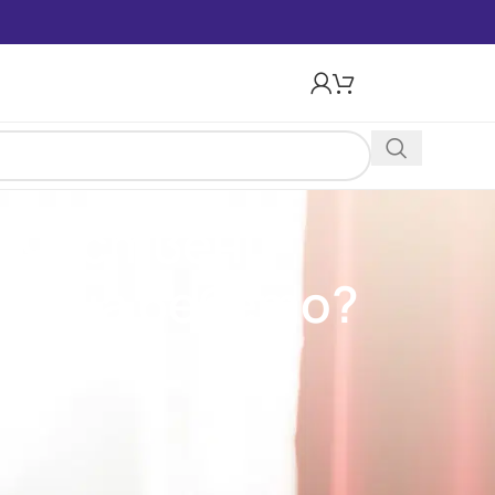
качествени
ни на бебето?
към света. Ключова роля в отглеждането на
сивни фактори.
 първоначален период?